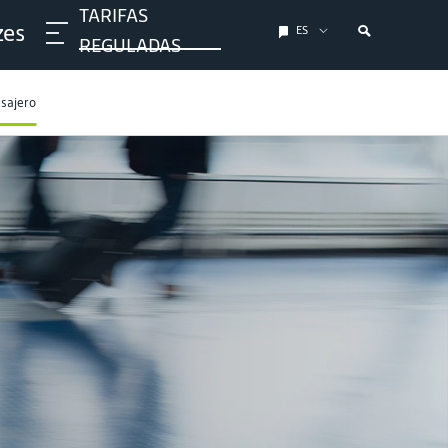
TARIFAS
zes
ES
REGULADAS
asajero