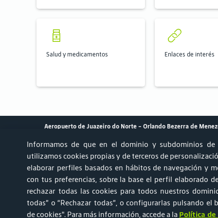
Salud y medicamentos
Enlaces de interés
Aeropuerto de Juazeiro do Norte – Orlando Bezerra de Menez
Informamos de que en el dominio y subdominios de 
utilizamos cookies propias y de terceros de personalización
elaborar perfiles basados en hábitos de navegación y mo
Achados & Perdidos
Relato AVSEC
Ruído Aeronáutico 
con tus preferencias, sobre la base el perfil elaborado 
rechazar todas las cookies para todos nuestros domini
Portal do Titular de Dados Pessoais
Central de Atendi
todas” o “Rechazar todas”, o configurarlas pulsando el 
de cookies"
. Para más información, accede a la
Política de