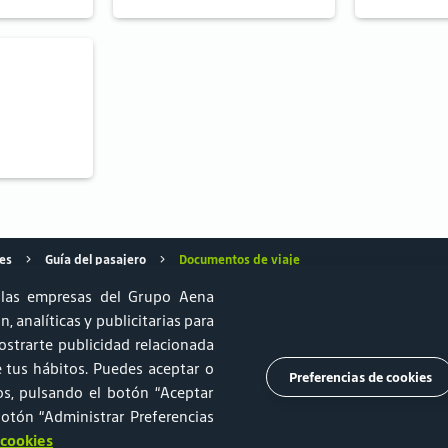
es
Guía del pasajero
Documentos de viaje
las empresas del Grupo Aena
, analíticas y publicitarias para
strarte publicidad relacionada
e Sustentabilidade
Estacionamento
Relprev
Canal de Ética
de tus hábitos. Puedes aceptar o
Preferencias de cookies
os, pulsando el botón “Aceptar
mento
Trabalhe Conosco
Ouvidoria
Imprensa
botón “Administrar Preferencias
 cookies