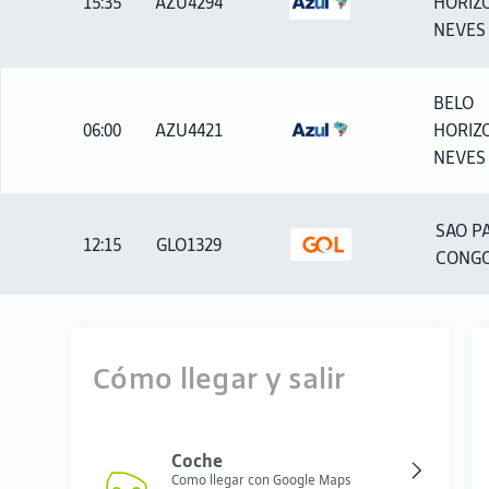
15:35
AZU4294
HORIZ
NEVES
BELO
06:00
AZU4421
HORIZ
NEVES
SAO P
12:15
GLO1329
CONG
Cómo llegar y salir
Coche
Como llegar con Google Maps