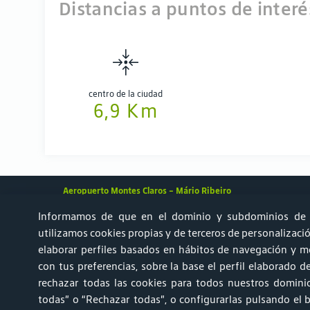
Distancias a puntos de interé
centro de la ciudad
6,9 Km
Aeropuerto Montes Claros – Mário Ribeiro
Informamos de que en el dominio y subdominios de 
utilizamos cookies propias y de terceros de personalización
elaborar perfiles basados en hábitos de navegación y mo
Achados & Perdidos
Informe AVSEC
Aparcamiento
Ru
con tus preferencias, sobre la base el perfil elaborado 
rechazar todas las cookies para todos nuestros domini
Portal do Titular de Dados Pessoais
Centro de Servicio 
todas” o “Rechazar todas”, o configurarlas pulsando el 