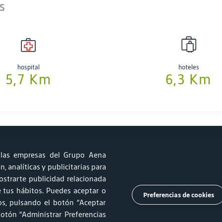
s
hospital
hoteles
5,7 Km
6,3 Km
las empresas del Grupo Aena
, analíticas y publicitarias para
strarte publicidad relacionada
ido aeronáutico y Sostenibilidad
Relprev
Canal de Ética
de tus hábitos. Puedes aceptar o
Preferencias de cookies
os, pulsando el botón “Aceptar
al Cliente
Trabaja con nosotros
Ombudsman
Prensa
botón “Administrar Preferencias