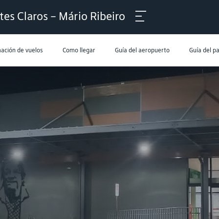
es Claros – Mário Ribeiro
ación de vuelos
Como llegar
Guía del aeropuerto
Guía del p