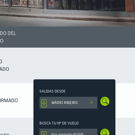
DO DEL
LO
O
RADO
SALIDAS DESDE
IRMADO
BUSCA TU Nº DE VUELO