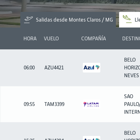
Salidas desde Montes Claros / MG
Ll
HORA
VUELO
COMPAÑÍA
DESTIN
BELO
06:00
AZU4421
HORIZ
NEVES
SAO
09:55
TAM3399
PAULO
INTERN
BELO