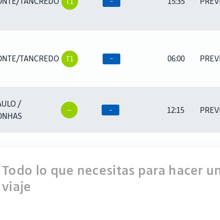
ONTE/TANCREDO
15:35
PREV
T1
-
ONTE/TANCREDO
06:00
PREV
T1
-
AULO /
12:15
PREV
-
-
ONHAS
Todo lo que necesitas para hacer u
viaje