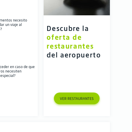
mentos necesito
ar un viaje al
Descubre la 
?
oferta de 
restaurantes 
del aeropuerto
ceder en caso de que
ros necesiten
 especial?
VER RESTAURANTES