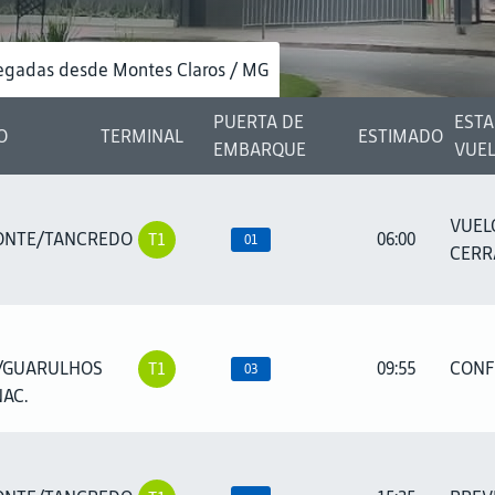
egadas desde Montes Claros / MG
PUERTA DE
ESTA
O
TERMINAL
ESTIMADO
EMBARQUE
VUE
VUEL
ONTE/TANCREDO
06:00
T1
01
CER
/GUARULHOS
09:55
CONF
T1
03
AC.