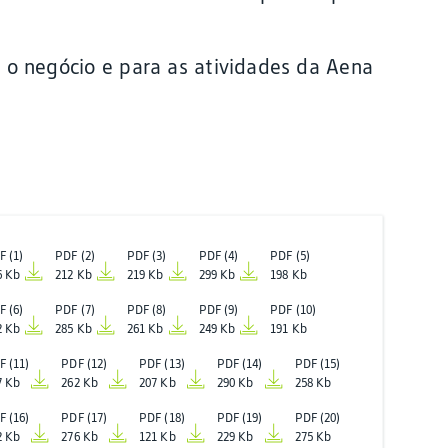
a o negócio e para as atividades da Aena
F (1)
PDF (2)
PDF (3)
PDF (4)
PDF (5)
6 Kb
212 Kb
219 Kb
299 Kb
198 Kb
F (6)
PDF (7)
PDF (8)
PDF (9)
PDF (10)
2 Kb
285 Kb
261 Kb
249 Kb
191 Kb
F (11)
PDF (12)
PDF (13)
PDF (14)
PDF (15)
7 Kb
262 Kb
207 Kb
290 Kb
258 Kb
F (16)
PDF (17)
PDF (18)
PDF (19)
PDF (20)
2 Kb
276 Kb
121 Kb
229 Kb
275 Kb