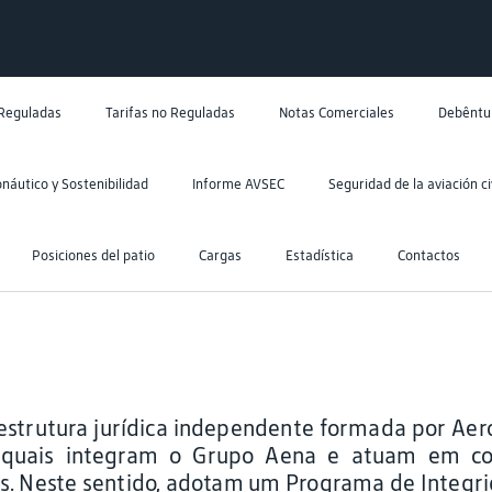
 Reguladas
Tarifas no Reguladas
Notas Comerciales
Debêntu
náutico y Sostenibilidad
Informe AVSEC
Seguridad de la aviación civ
Posiciones del patio
Cargas
Estadística
Contactos
strutura jurídica independente formada por Aero
s quais integram o Grupo Aena e atuam em con
s. Neste sentido, adotam um Programa de Integri