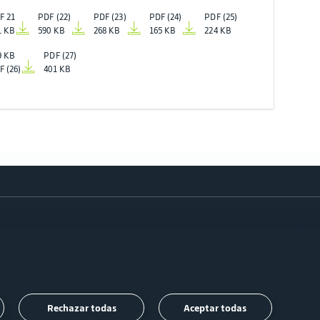
F 21
PDF (22)
PDF (23)
PDF (24)
PDF (25)
1 KB
590 KB
268 KB
165 KB
224 KB
9 KB
PDF (27)
F (26)
401 KB
Síganos
Rechazar todas
Aceptar todas