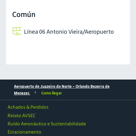
Común
Línea 06 Antonio Vieira/Aeropuerto
Aeropuerto de Juazeiro do Norte – Orlando Bezerra de
Menezes
Como llegar
Achados & Perdidos
Relato AVSEC
Ruído Aeronáutico e Sustentabilidade
Estacionamento