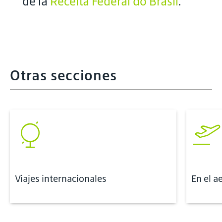
de la
Receita Federal do Brasil
.
Otras secciones
Viajes internacionales
En el a