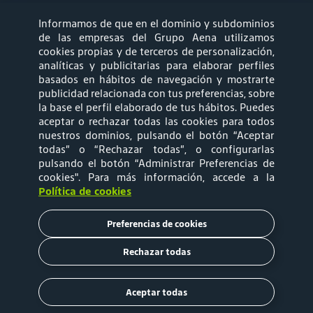
Informamos de que en el dominio y subdominios
síguenos
de las empresas del Grupo Aena utilizamos
cookies propias y de terceros de personalización,
analíticas y publicitarias para elaborar perfiles
basados en hábitos de navegación y mostrarte
publicidad relacionada con tus preferencias, sobre
la base el perfil elaborado de tus hábitos. Puedes
aceptar o rechazar todas las cookies para todos
Mapa web
Política de privacidad
nuestros dominios, pulsando el botón “Aceptar
todas” o “Rechazar todas”, o configurarlas
pulsando el botón “Administrar Preferencias de
Política de Cookies
Términos y
cookies"
. Para más información, accede a la
Política de cookies
Condiciones de Uso
Preferencias de cookies
Tarifas
Rechazar todas
Copyright © 2020 Aena Brasil
Aceptar todas