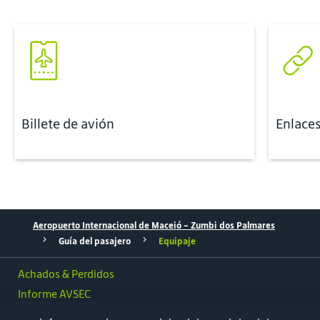
Billete de avión
Enlaces
Aeropuerto Internacional de Maceió - Zumbi dos Palmares
Guía del pasajero
Equipaje
Achados & Perdidos
Informe AVSEC
Aparcamiento