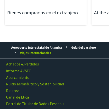
Bienes comprados en el extranjero
At the 
Aeropuerto Interestatal de Altamira
Guía del pasajero
Viajes internacionales
Achados & Perdidos
Informe AVSEC
Aparcamiento
Ruido aeronáutico y Sostenibilidad
Relprev
Canal de Ética
Portal do Titular de Dados Pessoais