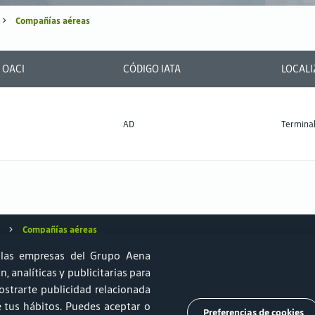
Compañías aéreas
 OACI
CÓDIGO IATA
LOCALI
AD
Terminal
Compañías aéreas
las empresas del Grupo Aena
, analíticas y publicitarias para
strarte publicidad relacionada
ido aeronáutico y Sostenibilidad
Relprev
Canal de Ética
de tus hábitos. Puedes aceptar o
Preferencias de cookies