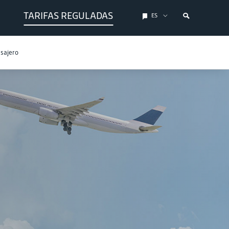
TARIFAS REGULADAS
ES
asajero