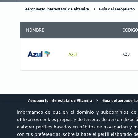
Aeropuerto Interestatal de Altamira
Guía del aeropuerto
NOMBRE
CÓDIGO
Azul
AZU
Aeropuerto Interestatal de Altamira
Guía del aeropuerto
Informamos de que en el dominio y subdominios de 
utilizamos cookies propias y de terceros de personalización
elaborar perfiles basados en hábitos de navegación y mo
Achados & Perdidos
Informe AVSEC
Aparcamiento
Ru
con tus preferencias, sobre la base el perfil elaborado 