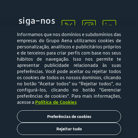
siga-nos
Informamos que nos domínios e subdomínios das
empresas do Grupo Aena utilizamos cookies de
personalização, analíticos e publicitários próprios
e de terceiros para criar perfis com base nos seus
hábitos de navegação. Isso nos permite te
apresentar publicidade relacionada às suas
Mapa web
Política de
preferências. Você pode aceitar ou rejeitar todos
Privacidade
os cookies de todos os nossos domínios, clicando
no botão “Aceitar todos” ou “Rejeitar todos”, ou
configurá-los, clicando no botão “Gerenciar
Política de Cookies
Termos e Condições
preferências de cookies”
. Para mais informações,
acesse a
Política de Cookies
de Uso
Preferências de cookies
Tarifas
Rejeitar tudo