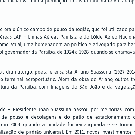
uma iniciativa para a promoção da sustentabilidade em aerop
 era o único campo de pouso da região, que foi utilizado pa
reas LAP – Linhas Aéreas Paulista e do Lóide Aéreo Naciona
nome atual, uma homenagem ao político e advogado paraiba
oi governador da Paraíba, de 1924 a 1928, quando se chamava
r, dramaturgo, poeta e ensaísta Ariano Suassuna (1927-2014
 terminal aeroportuário. Além da obra de Ariano, outros tr
ultura da Paraíba, com imagens do São João e da vegetaçã
de – Presidente João Suassuna passou por melhorias, com
a de pouso e decolagens e do pátio de estacionamento 
u em 2003, quando a unidade foi reinaugurada e se tornou
lização de padrão universal. Em 2011, novos investimentos 