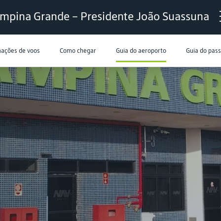
mpina Grande – Presidente João Suassuna
mações de voos
Como chegar
Guia do aeroporto
Guia do pas