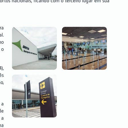
ortos nacionais, ficando com o terceiro lugar em sua
ra
l.
no
 o
),
ês
o,
 a
de
 a
na