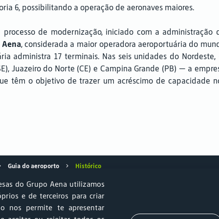
ria 6, possibilitando a operação de aeronaves maiores.
 processo de modernização, iniciado com a administração 
a
Aena
, considerada a maior operadora aeroportuária do mun
ria administra 17 terminais. Nas seis unidades do Nordeste,
 (SE), Juazeiro do Norte (CE) e Campina Grande (PB) — a empre
, que têm o objetivo de trazer um acréscimo de capacidade n
Guia do aeroporto
Histórico
sas do Grupo Aena utilizamos
óprios e de terceiros para criar
so nos permite te apresentar
e Sustentabilidade
Estacionamento
Relprev
Canal de Ética