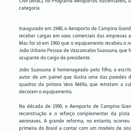
Civil (Anac), no Programa Aeroportos Sustentáveis, 
categoria.
Inaugurado em 1940, o Aeroporto de Campina Grande
receber cargas em voos comerciais das empresas aé
Mas foi só em 1960 que o equipamento recebeu o 
João Urbano Pessoa de Vasconcelos Suassuna, que f
ocupante do cargo de presidente.
João Suassuna é homenageado pelo filho, o escrito
autor de um painel que ilustra uma das paredes do
quadros da pintora Vera Méllo, que retratam a c
decoram o equipamento.
Na década de 1990, o Aeroporto de Campina Gran
reconstrução e o reforço complementar da pist
aeronaves. A grande reforma, no entanto, ocorre
primeira do Brasil a contar com um modelo de sina