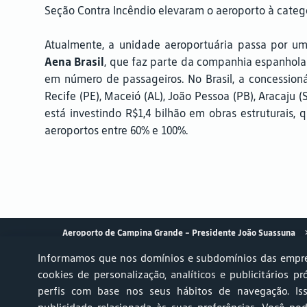
Seção Contra Incêndio elevaram o aeroporto à catego
Atualmente, a unidade aeroportuária passa por um
Aena Brasil
, que faz parte da companhia espanhol
em número de passageiros. No Brasil, a concessioná
Recife (PE), Maceió (AL), João Pessoa (PB), Aracaju
está investindo R$1,4 bilhão em obras estruturais
aeroportos entre 60% e 100%.
Aeroporto de Campina Grande – Presidente João Suassuna
Informamos que nos domínios e subdomínios das empre
cookies de personalização, analíticos e publicitários pr
perfis com base nos seus hábitos de navegação. Is
Achados & Perdidos
Relato AVSEC
Ruído Aeronáutico 