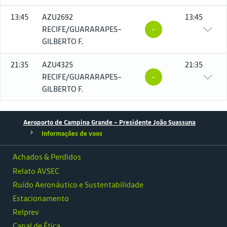
13:45
AZU2692
13:45
RECIFE/GUARARAPES-
-
GILBERTO F.
21:35
AZU4325
21:35
RECIFE/GUARARAPES-
-
GILBERTO F.
Aeroporto de Campina Grande – Presidente João Suassuna
Informações de voos
Achados & Perdidos
Relato AVSEC
Ruído Aeronáutico e Sustentabilidade
Estacionamento
Relprev
Canal de Ética