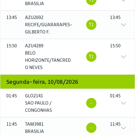
BRASILIA
13:45
AZU2692
13:45
RECIFE/GUARARAPES-
T1
GILBERTO F.
15:50
AZU4289
15:50
BELO
T1
HORIZONTE/TANCRED
O NEVES
Segunda-feira, 10/08/2026
01:45
GLO2141
01:45
SAO PAULO /
-
CONGONHAS
11:45
TAM3981
11:45
-
BRASILIA