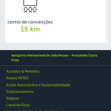
centro de convenções
18 km
Aeroporto Internacional de João Pessoa - Presidente Castro
Pinto
Achados & Perdidos
Relato AVSEC
Ruído Aeronáutico e Sustentabilidade
Estacionamento
Relprev
Canal de Ética