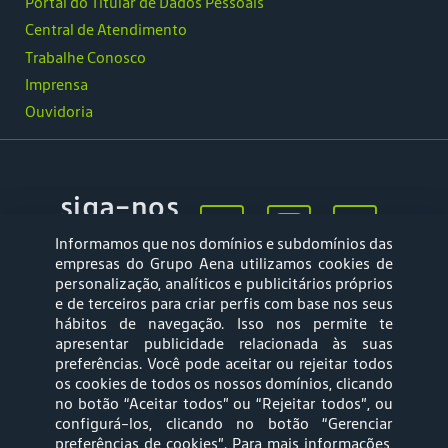
Portal do Titular de Dados Pessoais
Central de Atendimento
Trabalhe Conosco
Imprensa
Ouvidoria
siga-nos
Informamos que nos domínios e subdomínios das
empresas do Grupo Aena utilizamos cookies de
personalização, analíticos e publicitários próprios
e de terceiros para criar perfis com base nos seus
hábitos de navegação. Isso nos permite te
apresentar publicidade relacionada às suas
Mapa web
Política de
preferências. Você pode aceitar ou rejeitar todos
Privacidade
os cookies de todos os nossos domínios, clicando
no botão “Aceitar todos” ou “Rejeitar todos”, ou
configurá-los, clicando no botão “Gerenciar
Política de Cookies
Termos e Condições
preferências de cookies”
. Para mais informações,