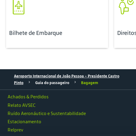
Bilhete de Embarque
Direito
Aeroporto Internacional de João Pessoa - Presidente Castro
Pinto
Guia do passageiro
Bagagem
Achados & Perdidos
Relato AVSEC
Ruído Aeronáutico e Sustentabilidade
Estacionamento
Relprev