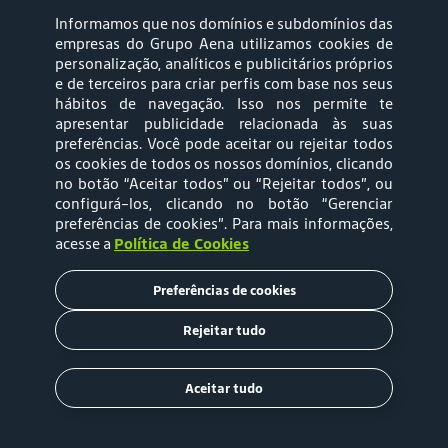
Canal de Ética
Informamos que nos domínios e subdomínios das
Portal do Titular de Dados Pessoais
empresas do Grupo Aena utilizamos cookies de
Central de Atendimento
personalização, analíticos e publicitários próprios
e de terceiros para criar perfis com base nos seus
Trabalhe Conosco
hábitos de navegação. Isso nos permite te
Imprensa
apresentar publicidade relacionada às suas
Ouvidoria
preferências. Você pode aceitar ou rejeitar todos
os cookies de todos os nossos domínios, clicando
no botão “Aceitar todos” ou “Rejeitar todos”, ou
configurá-los, clicando no botão “Gerenciar
preferências de cookies”
. Para mais informações,
siga-nos
acesse a
Política de Cookies
Preferências de cookies
Rejeitar tudo
Mapa web
Política de
Aceitar tudo
Privacidade