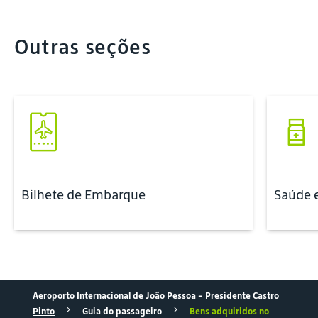
Outras seções
Bilhete de Embarque
Saúde 
Aeroporto Internacional de João Pessoa - Presidente Castro
Pinto
Guia do passageiro
Bens adquiridos no