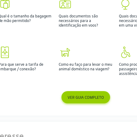
Qual é o tamanho da bagagem
Quais documentos são
Quais doc
de mão permitido?
necessários para a
necessári
identificação em voos?
em uma vi
Para que serve a tarifa de
Como eu faço para levar o meu
Como proc
embarque / conexão?
animal doméstico na viagem?
passageir
assistênci
VER GUIA COMPLETO
teresse