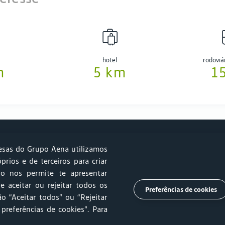
hotel
rodoviá
m
5 km
1
sas do Grupo Aena utilizamos
óprios e de terceiros para criar
so nos permite te apresentar
e Sustentabilidade
Estacionamento
Relprev
Canal de Ética
e aceitar ou rejeitar todos os
Preferências de cookies
o “Aceitar todos” ou “Rejeitar
mento
Trabalhe Conosco
Ouvidoria
Imprensa
 preferências de cookies”
. Para