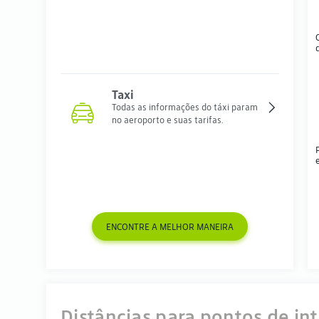
Taxi
Todas as informações do táxi param
no aeroporto e suas tarifas.
ENCONTRE A MELHOR MANEIRA
Distâncias para pontos de in