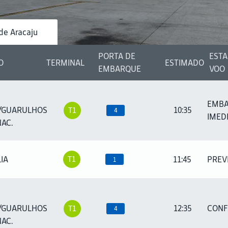
de Aracaju
PORTA DE
ESTA
O
TERMINAL
ESTIMADO
EMBARQUE
VOO
EMB
/GUARULHOS
10:35
T1
4
IMED
AC.
IA
11:45
PREV
T1
1
/GUARULHOS
12:35
CONF
T1
4
AC.