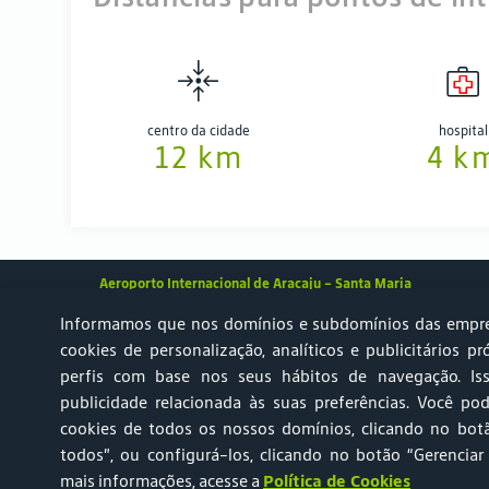
centro da cidade
hospital
12 km
4 k
Aeroporto Internacional de Aracaju - Santa Maria
Informamos que nos domínios e subdomínios das empre
cookies de personalização, analíticos e publicitários pr
perfis com base nos seus hábitos de navegação. Is
Achados & Perdidos
Relato AVSEC
Ruído Aeronáutico 
publicidade relacionada às suas preferências. Você pod
cookies de todos os nossos domínios, clicando no botã
Portal do Titular de Dados Pessoais
Central de Atendi
todos”, ou configurá-los, clicando no botão “Gerenciar
mais informações, acesse a
Política de Cookies