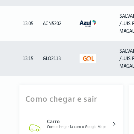
SALVA
13:05
ACN5202
/LUIS R
MAGA
SALVA
13:15
GLO2113
/LUIS R
MAGA
Como chegar e sair
Carro
Como chegar lá com o Google Maps