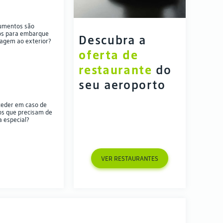
umentos são
os para embarque
Descubra a 
agem ao exterior?
oferta de 
restaurante
 do 
seu aeroporto 
eder em caso de
os que precisam de
a especial?
VER RESTAURANTES