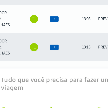
DOR
.
13:05
PREV
T1
2
LHAES
DOR
.
13:15
PREV
T1
1
LHAES
Tudo que você precisa para fazer 
viagem