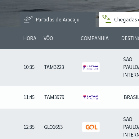
Partidas de Aracaju
Chegadas 
HORA
VÔO
COMPANHIA
DESTIN
SAO
10:35
TAM3223
PAULO
INTERN
11:45
TAM3979
BRASIL
SAO
12:35
GLO1653
PAULO
INTERN