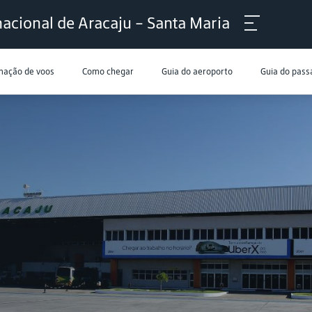
acional de Aracaju - Santa Maria
mação de voos
Como chegar
Guia do aeroporto
Guia do pass