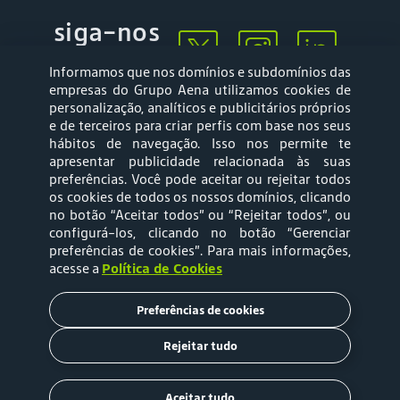
siga-nos
Informamos que nos domínios e subdomínios das
empresas do Grupo Aena utilizamos cookies de
personalização, analíticos e publicitários próprios
e de terceiros para criar perfis com base nos seus
hábitos de navegação. Isso nos permite te
apresentar publicidade relacionada às suas
Mapa web
Política de
preferências. Você pode aceitar ou rejeitar todos
Privacidade
os cookies de todos os nossos domínios, clicando
no botão “Aceitar todos” ou “Rejeitar todos”, ou
configurá-los, clicando no botão “Gerenciar
Política de Cookies
Termos e Condições
preferências de cookies”
. Para mais informações,
acesse a
Política de Cookies
de Uso
Preferências de cookies
Tarifas
Rejeitar tudo
Copyright © 2020 Aena Brasil
Aceitar tudo