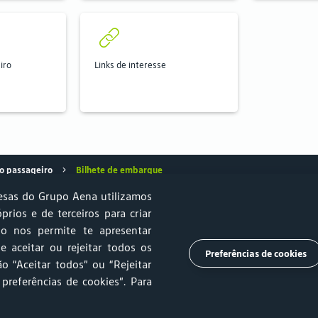
iro
Links de interesse
o passageiro
Bilhete de embarque
sas do Grupo Aena utilizamos
óprios e de terceiros para criar
so nos permite te apresentar
e Sustentabilidade
Estacionamento
Relprev
Canal de Ética
e aceitar ou rejeitar todos os
Preferências de cookies
o “Aceitar todos” ou “Rejeitar
mento
Trabalhe Conosco
Ouvidoria
Imprensa
 preferências de cookies”
. Para