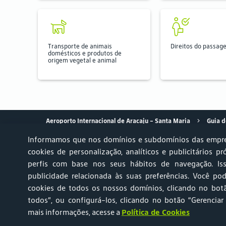
Transporte de animais
Direitos do passage
domésticos e produtos de
origem vegetal e animal
Aeroporto Internacional de Aracaju - Santa Maria
Guia d
Informamos que nos domínios e subdomínios das empre
cookies de personalização, analíticos e publicitários pr
perfis com base nos seus hábitos de navegação. Is
Achados & Perdidos
Relato AVSEC
Ruído Aeronáutico 
publicidade relacionada às suas preferências. Você pod
cookies de todos os nossos domínios, clicando no botã
Portal do Titular de Dados Pessoais
Central de Atendi
todos”, ou configurá-los, clicando no botão “Gerenciar
mais informações, acesse a
Política de Cookies