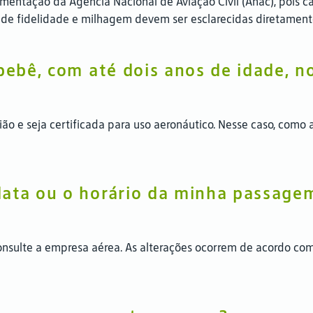
entação da Agência Nacional de Aviação Civil (Anac), pois ca
s de fidelidade e milhagem devem ser esclarecidas diretame
 bebê, com até dois anos de idade, n
ão e seja certificada para uso aeronáutico. Nesse caso, como a
data ou o horário da minha passage
onsulte a empresa aérea. As alterações ocorrem de acordo co