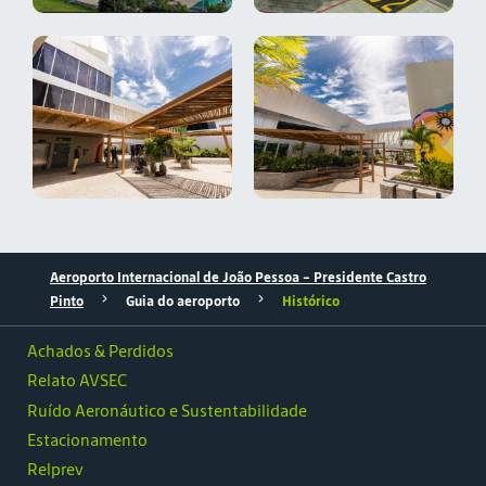
Aeroporto Internacional de João Pessoa - Presidente Castro
Pinto
Guia do aeroporto
Histórico
Achados & Perdidos
Relato AVSEC
Ruído Aeronáutico e Sustentabilidade
Estacionamento
Relprev