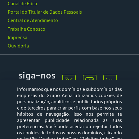
Canal de Ética
Portal do Titular de Dados Pessoais
Central de Atendimento
Trabalhe Conosco
Imprensa
Ouvidoria
siga-nos
Informamos que nos domínios e subdomínios das
empresas do Grupo Aena utilizamos cookies de
personalização, analíticos e publicitários próprios
e de terceiros para criar perfis com base nos seus
hábitos de navegação. Isso nos permite te
apresentar publicidade relacionada às suas
Mapa web
Política de
preferências. Você pode aceitar ou rejeitar todos
Privacidade
os cookies de todos os nossos domínios, clicando
no botão “Aceitar todos” ou “Rejeitar todos”, ou