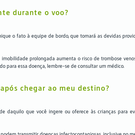
nte durante o voo?
ique o fato à equipe de bordo, que tomará as devidas providê
imobilidade prolongada aumenta o risco de trombose venosa. 
ado para essa doença, lembre-se de consultar um médico.
 após chegar ao meu destino?
de daquilo que você ingere ou oferece às crianças para e
dem transmitir doenças infectocontagiosas, inclusive no me