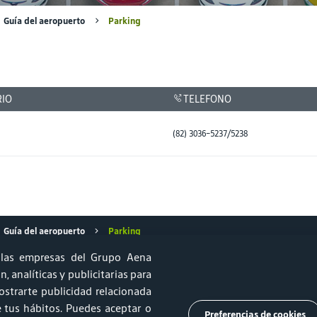
Guía del aeropuerto
Parking
IO
TELEFONO
(82) 3036-5237/5238
Guía del aeropuerto
Parking
las empresas del Grupo Aena
, analíticas y publicitarias para
strarte publicidad relacionada
ido aeronáutico y Sostenibilidad
Relprev
Canal de Ética
de tus hábitos. Puedes aceptar o
Preferencias de cookies