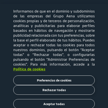
Informamos de que en el dominio y subdominios
síguenos
de las empresas del Grupo Aena utilizamos
cookies propias y de terceros de personalización,
analíticas y publicitarias para elaborar perfiles
basados en hábitos de navegación y mostrarte
publicidad relacionada con tus preferencias, sobre
la base el perfil elaborado de tus hábitos. Puedes
aceptar o rechazar todas las cookies para todos
Mapa web
Política de privacidad
nuestros dominios, pulsando el botón “Aceptar
todas” o “Rechazar todas”, o configurarlas
pulsando el botón “Administrar Preferencias de
Política de Cookies
Términos y
cookies"
. Para más información, accede a la
Política de cookies
Condiciones de Uso
Preferencias de cookies
Tarifas
Rechazar todas
Copyright © 2020 Aena Brasil
Aceptar todas