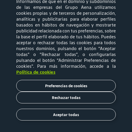
Informamos de que en el dominio y subdominios
síguenos
de las empresas del Grupo Aena utilizamos
cookies propias y de terceros de personalización,
analíticas y publicitarias para elaborar perfiles
basados en hábitos de navegación y mostrarte
publicidad relacionada con tus preferencias, sobre
la base el perfil elaborado de tus hábitos. Puedes
aceptar o rechazar todas las cookies para todos
Mapa web
Política de privacidad
nuestros dominios, pulsando el botón “Aceptar
todas” o “Rechazar todas”, o configurarlas
pulsando el botón “Administrar Preferencias de
Política de Cookies
Términos y
cookies"
. Para más información, accede a la
Política de cookies
Condiciones de Uso
Preferencias de cookies
Tarifas
Rechazar todas
Copyright © 2020 Aena Brasil
Aceptar todas