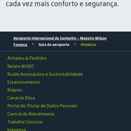
cada vez mais conforto e segurança.
Aeroporto Internacional de Santarém – Maestro Wilson
Fonseca
Guia do aeroporto
Histórico
Achados & Perdidos
Relato AVSEC
Ruído Aeronáutico e Sustentabilidade
Estacionamento
Relprev
Canal de Ética
Portal do Titular de Dados Pessoais
Central de Atendimento
Trabalhe Conosco
Imprensa