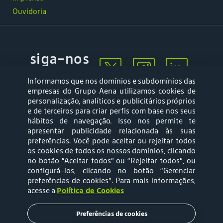
Ouvidoria
siga-nos
Informamos que nos domínios e subdomínios das
empresas do Grupo Aena utilizamos cookies de
personalização, analíticos e publicitários próprios
e de terceiros para criar perfis com base nos seus
hábitos de navegação. Isso nos permite te
apresentar publicidade relacionada às suas
Mapa web
Política de
preferências. Você pode aceitar ou rejeitar todos
Privacidade
os cookies de todos os nossos domínios, clicando
no botão “Aceitar todos” ou “Rejeitar todos”, ou
configurá-los, clicando no botão “Gerenciar
Política de Cookies
Termos e Condições
preferências de cookies”
. Para mais informações,
acesse a
Política de Cookies
de Uso
Preferências de cookies
Tarifas