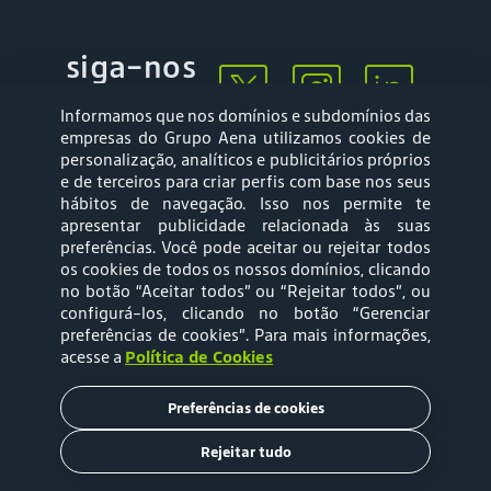
siga-nos
Informamos que nos domínios e subdomínios das
empresas do Grupo Aena utilizamos cookies de
personalização, analíticos e publicitários próprios
e de terceiros para criar perfis com base nos seus
hábitos de navegação. Isso nos permite te
apresentar publicidade relacionada às suas
Mapa web
Política de
preferências. Você pode aceitar ou rejeitar todos
Privacidade
os cookies de todos os nossos domínios, clicando
no botão “Aceitar todos” ou “Rejeitar todos”, ou
configurá-los, clicando no botão “Gerenciar
Política de Cookies
Termos e Condições
preferências de cookies”
. Para mais informações,
acesse a
Política de Cookies
de Uso
Preferências de cookies
Tarifas
Rejeitar tudo