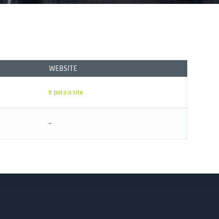
WEBSITE
Ir para o site
-