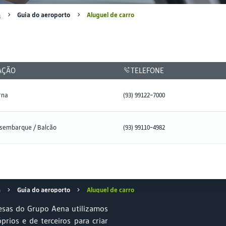
a
Guia do aeroporto
Aluguel de carro
AÇÃO
TELEFONE
rna
(93) 99122-7000
esembarque / Balcão
(93) 99110-4982
a
Guia do aeroporto
Aluguel de carro
sas do Grupo Aena utilizamos
óprios e de terceiros para criar