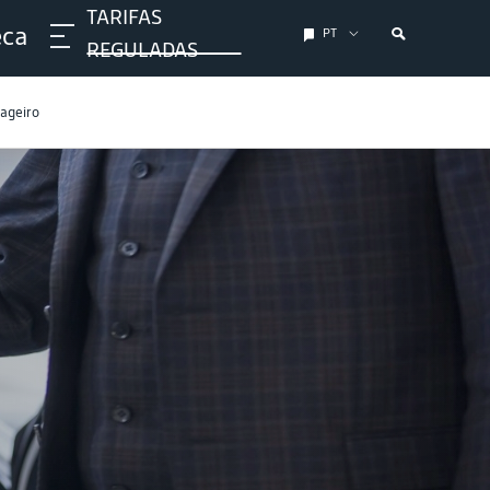
TARIFAS
eca
PT
REGULADAS
sageiro