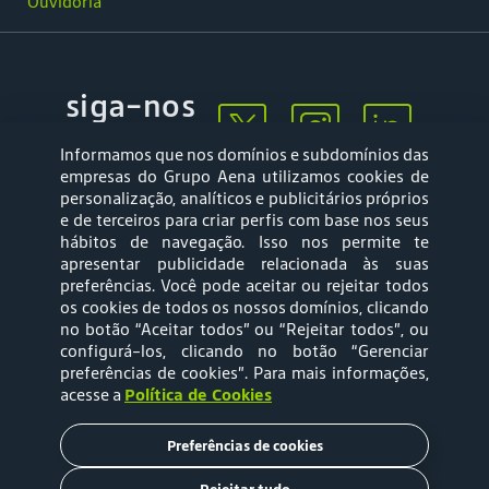
Ouvidoria
siga-nos
Informamos que nos domínios e subdomínios das
empresas do Grupo Aena utilizamos cookies de
personalização, analíticos e publicitários próprios
e de terceiros para criar perfis com base nos seus
hábitos de navegação. Isso nos permite te
apresentar publicidade relacionada às suas
Mapa web
Política de
preferências. Você pode aceitar ou rejeitar todos
Privacidade
os cookies de todos os nossos domínios, clicando
no botão “Aceitar todos” ou “Rejeitar todos”, ou
configurá-los, clicando no botão “Gerenciar
Política de Cookies
Termos e Condições
preferências de cookies”
. Para mais informações,
acesse a
Política de Cookies
de Uso
Preferências de cookies
Tarifas