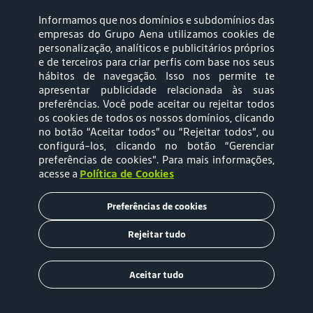
Informamos que nos domínios e subdomínios das
empresas do Grupo Aena utilizamos cookies de
personalização, analíticos e publicitários próprios
e de terceiros para criar perfis com base nos seus
hábitos de navegação. Isso nos permite te
apresentar publicidade relacionada às suas
Mapa web
Política de
preferências. Você pode aceitar ou rejeitar todos
Privacidade
os cookies de todos os nossos domínios, clicando
no botão “Aceitar todos” ou “Rejeitar todos”, ou
configurá-los, clicando no botão “Gerenciar
Política de Cookies
Termos e Condições
preferências de cookies”
. Para mais informações,
acesse a
Política de Cookies
de Uso
Preferências de cookies
Tarifas
Rejeitar tudo
Copyright © 2020 Aena Brasil
Aceitar tudo