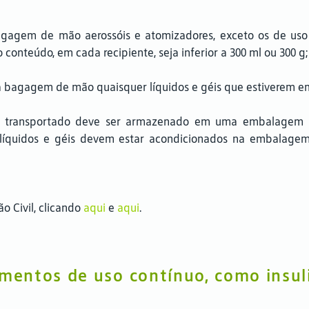
agagem de mão aerossóis e atomizadores, exceto os de uso
conteúdo, em cada recipiente, seja inferior a 300 ml ou 300 g
 na bagagem de mão quaisquer líquidos e géis que estiverem
er transportado deve ser armazenado em uma embalagem pl
s líquidos e géis devem estar acondicionados na embalage
o Civil, clicando
aqui
e
aqui
.
entos de uso contínuo, como insuli