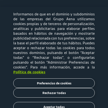
Informamos de que en el dominio y subdominios
síguenos
de las empresas del Grupo Aena utilizamos
cookies propias y de terceros de personalización,
analíticas y publicitarias para elaborar perfiles
basados en hábitos de navegación y mostrarte
publicidad relacionada con tus preferencias, sobre
la base el perfil elaborado de tus hábitos. Puedes
aceptar o rechazar todas las cookies para todos
Mapa web
Política de privacidad
nuestros dominios, pulsando el botón “Aceptar
todas” o “Rechazar todas”, o configurarlas
pulsando el botón “Administrar Preferencias de
Política de Cookies
Términos y
cookies"
. Para más información, accede a la
Política de cookies
Condiciones de Uso
Preferencias de cookies
Tarifas
Rechazar todas
Copyright © 2020 Aena Brasil
Aceptar todas