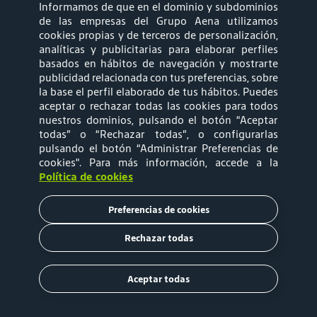
Informamos de que en el dominio y subdominios
síguenos
de las empresas del Grupo Aena utilizamos
cookies propias y de terceros de personalización,
analíticas y publicitarias para elaborar perfiles
basados en hábitos de navegación y mostrarte
publicidad relacionada con tus preferencias, sobre
la base el perfil elaborado de tus hábitos. Puedes
aceptar o rechazar todas las cookies para todos
Mapa web
Política de privacidad
nuestros dominios, pulsando el botón “Aceptar
todas” o “Rechazar todas”, o configurarlas
pulsando el botón “Administrar Preferencias de
Política de Cookies
Términos y
cookies"
. Para más información, accede a la
Política de cookies
Condiciones de Uso
Preferencias de cookies
Tarifas
Rechazar todas
Copyright © 2020 Aena Brasil
Aceptar todas