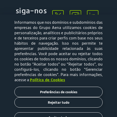
siga-nos
Informamos que nos domínios e subdomínios das
empresas do Grupo Aena utilizamos cookies de
personalização, analíticos e publicitários próprios
e de terceiros para criar perfis com base nos seus
hábitos de navegação. Isso nos permite te
apresentar publicidade relacionada às suas
Mapa web
Política de
preferências. Você pode aceitar ou rejeitar todos
Privacidade
os cookies de todos os nossos domínios, clicando
no botão “Aceitar todos” ou “Rejeitar todos”, ou
configurá-los, clicando no botão “Gerenciar
Política de Cookies
Termos e Condições
preferências de cookies”
. Para mais informações,
acesse a
Política de Cookies
de Uso
Preferências de cookies
Tarifas
Rejeitar tudo
Copyright © 2020 Aena Brasil