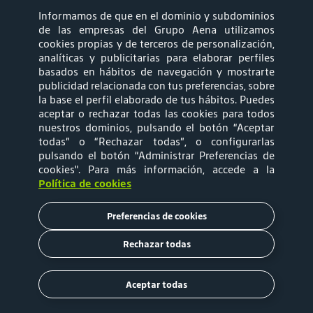
Informamos de que en el dominio y subdominios
síguenos
de las empresas del Grupo Aena utilizamos
cookies propias y de terceros de personalización,
analíticas y publicitarias para elaborar perfiles
basados en hábitos de navegación y mostrarte
publicidad relacionada con tus preferencias, sobre
la base el perfil elaborado de tus hábitos. Puedes
aceptar o rechazar todas las cookies para todos
Mapa web
Política de privacidad
nuestros dominios, pulsando el botón “Aceptar
todas” o “Rechazar todas”, o configurarlas
pulsando el botón “Administrar Preferencias de
Política de Cookies
Términos y
cookies"
. Para más información, accede a la
Política de cookies
Condiciones de Uso
Preferencias de cookies
Tarifas
Rechazar todas
Copyright © 2020 Aena Brasil
Aceptar todas