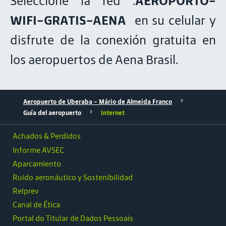
Seleccione la red .
AEROPORTO-
WIFI-GRATIS-AENA
en su celular y
disfrute de la conexión gratuita en
los aeropuertos de Aena Brasil.
Aeropuerto de Uberaba – Mário de Almeida Franco
Guía del aeropuerto
Internet
Achados & Perdidos
Informe AVSEC
Aparcamiento
Ruido aeronáutico y Sostenibilidad
Relprev
Canal de Ética
Portal do Titular de Dados Pessoais