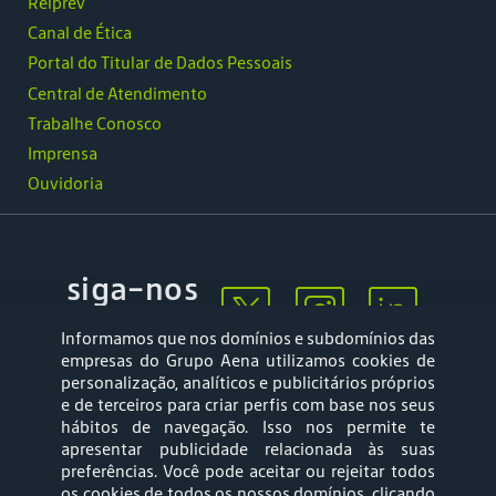
Relprev
Canal de Ética
Portal do Titular de Dados Pessoais
Central de Atendimento
Trabalhe Conosco
Imprensa
Ouvidoria
siga-nos
Informamos que nos domínios e subdomínios das
empresas do Grupo Aena utilizamos cookies de
personalização, analíticos e publicitários próprios
e de terceiros para criar perfis com base nos seus
hábitos de navegação. Isso nos permite te
apresentar publicidade relacionada às suas
Mapa web
Política de
preferências. Você pode aceitar ou rejeitar todos
Privacidade
os cookies de todos os nossos domínios, clicando