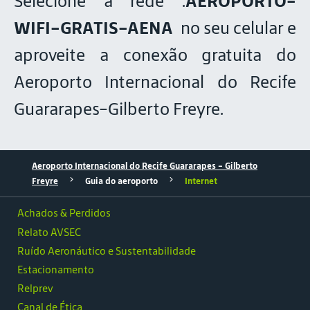
Selecione a rede .
AEROPORTO-
WIFI-GRATIS-AENA
no seu celular e
aproveite a conexão gratuita do
Aeroporto Internacional do Recife
Guararapes-Gilberto Freyre.
Aeroporto Internacional do Recife Guararapes - Gilberto
Freyre
Guia do aeroporto
Internet
Achados & Perdidos
Relato AVSEC
Ruído Aeronáutico e Sustentabilidade
Estacionamento
Relprev
Canal de Ética