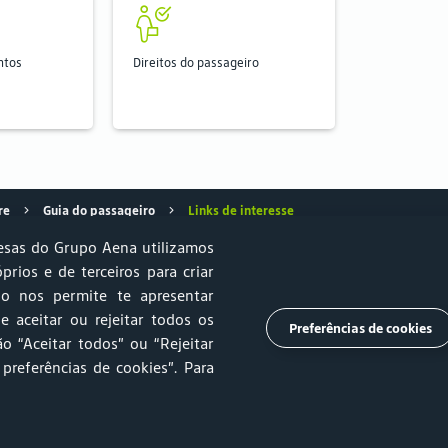
ntos
Direitos do passageiro
re
Guia do passageiro
Links de interesse
sas do Grupo Aena utilizamos
óprios e de terceiros para criar
so nos permite te apresentar
e Sustentabilidade
Estacionamento
Relprev
Canal de Ética
e aceitar ou rejeitar todos os
Preferências de cookies
o “Aceitar todos” ou “Rejeitar
mento
Trabalhe Conosco
Ouvidoria
Imprensa
 preferências de cookies”
. Para
es
Termos e Condições de Uso
Tarifas