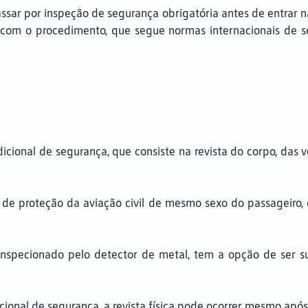
ar por inspeção de segurança obrigatória antes de entrar n
 com o procedimento, que segue normas internacionais de s
icional de segurança, que consiste na revista do corpo, das 
te de proteção da aviação civil de mesmo sexo do passageiro
r inspecionado pelo detector de metal, tem a opção de ser s
cional de segurança, a revista física pode ocorrer mesmo apó