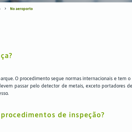
o
No aeroporto
nça?
rque. O procedimento segue normas internacionais e tem o o
devem passar pelo detector de metais, exceto portadores d
esso.
 procedimentos de inspeção?