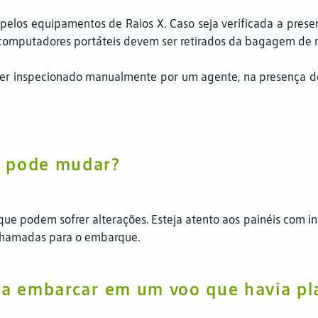
los equipamentos de Raios X. Caso seja verificada a presenç
computadores portáteis devem ser retirados da bagagem de m
r inspecionado manualmente por um agente, na presença do
r pode mudar?
ue podem sofrer alterações. Esteja atento aos painéis com in
e chamadas para o embarque.
iga embarcar em um voo que havia pl