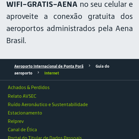
WIFI-GRATIS-AENA
no seu celular e
aproveite a conexão gratuita dos
aeroportos administrados pela Aena
Brasil.
Aeroporto Internacional de Ponta Porã
Guia do
aeroporto
Internet
Achados & Perdidos
Relato AVSEC
Ruído Aeronáutico e Sustentabilidade
Estacionamento
Relprev
Canal de Ética
Portal do Titular de Dados Pessoais