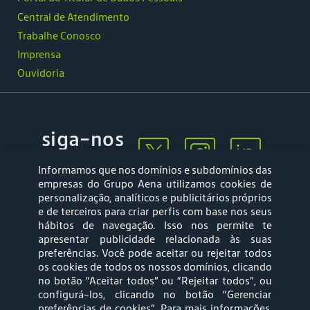
Central de Atendimento
Trabalhe Conosco
Imprensa
Ouvidoria
siga-nos
Informamos que nos domínios e subdomínios das
empresas do Grupo Aena utilizamos cookies de
personalização, analíticos e publicitários próprios
e de terceiros para criar perfis com base nos seus
hábitos de navegação. Isso nos permite te
apresentar publicidade relacionada às suas
Mapa web
Política de
preferências. Você pode aceitar ou rejeitar todos
Privacidade
os cookies de todos os nossos domínios, clicando
no botão “Aceitar todos” ou “Rejeitar todos”, ou
configurá-los, clicando no botão “Gerenciar
Política de Cookies
Termos e Condições
preferências de cookies”
. Para mais informações,