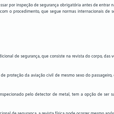
ar por inspeção de segurança obrigatória antes de entrar n
 com o procedimento, que segue normas internacionais de s
icional de segurança, que consiste na revista do corpo, das 
te de proteção da aviação civil de mesmo sexo do passageiro
r inspecionado pelo detector de metal, tem a opção de ser s
cional de segurança, a revista física pode ocorrer mesmo apó