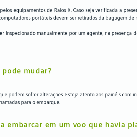
los equipamentos de Raios X. Caso seja verificada a presenç
computadores portáteis devem ser retirados da bagagem de m
r inspecionado manualmente por um agente, na presença do
r pode mudar?
ue podem sofrer alterações. Esteja atento aos painéis com in
e chamadas para o embarque.
iga embarcar em um voo que havia pl