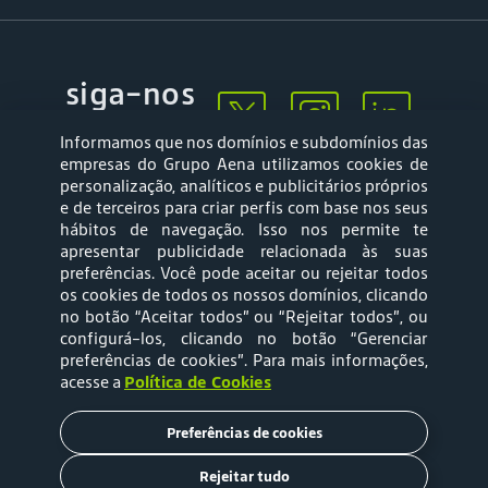
siga-nos
Informamos que nos domínios e subdomínios das
empresas do Grupo Aena utilizamos cookies de
personalização, analíticos e publicitários próprios
e de terceiros para criar perfis com base nos seus
hábitos de navegação. Isso nos permite te
apresentar publicidade relacionada às suas
Mapa web
Política de
preferências. Você pode aceitar ou rejeitar todos
Privacidade
os cookies de todos os nossos domínios, clicando
no botão “Aceitar todos” ou “Rejeitar todos”, ou
configurá-los, clicando no botão “Gerenciar
Política de Cookies
Termos e Condições
preferências de cookies”
. Para mais informações,
acesse a
Política de Cookies
de Uso
Preferências de cookies
Tarifas
Rejeitar tudo