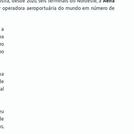
istra, desde 2020, seis terminais do Nordeste, a
Aena
or operadora aeroportuária do mundo em número de
 a
ha
ro
no
pa
de
al
eu
de
s,