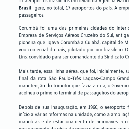
11 aeroportos brasileiros em leilão da Agência Nacio
Brasil
gere, no total, 17 aeroportos do país. A em
passageiros.
Corumbá foi uma das primeiras cidades do interior
Empresa de Serviços Aéreos Cruzeiro do Sul, antiga
pioneira que ligava Corumbá a Cuiabá, capital de M
voo comercial do país, pilotado por um brasileiro
Lins, convidado para ser comandante da Sindicato Co
Mais tarde, essa linha aérea, que foi, inicialmente
final da rota São Paulo-Três Lagoas-Campo Grand
manutenção do trimotor que fazia a rota, o Governo 
acolheu o primeiro terminal de passageiros do aero
Depois de sua inauguração, em 1960, o aeroporto 
início a várias reformas na unidade, como a amplia
manobras e de estacionamento de aeronaves, a co
recapeamento da pista de pouso e decolagem com con