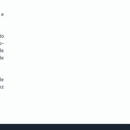
 e
to
o-
de
de
de
ez