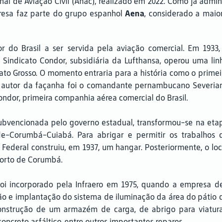
nal de Aviação Civil (Anac), realizado em 2022. Como já admin
presa faz parte do grupo espanhol
Aena
, considerado a mai
 do Brasil a ser servida pela aviação comercial. Em 1933,
 Sindicato Condor, subsidiária da Lufthansa, operou uma lin
ato Grosso. O momento entraria para a história como o primei
. O autor da façanha foi o comandante pernambucano Severia
ndor, primeira companhia aérea comercial do Brasil.
, subvencionada pelo governo estadual, transformou-se na eta
e-Corumbá-Cuiabá. Para abrigar e permitir os trabalhos 
Federal construiu, em 1937, um hangar. Posteriormente, o loc
porto de Corumbá.
foi incorporado pela Infraero em 1975, quando a empresa d
ção e implantação do sistema de iluminação da área do pátio 
nstrução de um armazém de carga, de abrigo para viatura
creto asfáltico, entre outros importantes reparos.