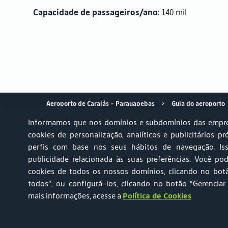
Capacidade de passageiros/ano
: 140 mil
Aeroporto de Carajás – Parauapebas
Guia do aeroporto
Informamos que nos domínios e subdomínios das empre
cookies de personalização, analíticos e publicitários pr
perfis com base nos seus hábitos de navegação. Is
Achados & Perdidos
Relato AVSEC
Ruído Aeronáutico 
publicidade relacionada às suas preferências. Você pod
cookies de todos os nossos domínios, clicando no botã
Portal do Titular de Dados Pessoais
Central de Atendi
todos”, ou configurá-los, clicando no botão “Gerenciar
mais informações, acesse a
Política de Cookies
Mapa web
Política de Privacidade
Política de Cooki