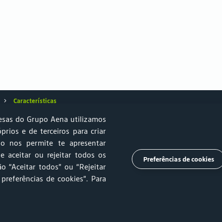
Características
sas do Grupo Aena utilizamos
óprios e de terceiros para criar
so nos permite te apresentar
e Sustentabilidade
Estacionamento
Relprev
Canal de Ética
e aceitar ou rejeitar todos os
Preferências de cookies
o “Aceitar todos” ou “Rejeitar
mento
Trabalhe Conosco
Ouvidoria
Imprensa
 preferências de cookies”
. Para
es
Termos e Condições de Uso
Tarifas