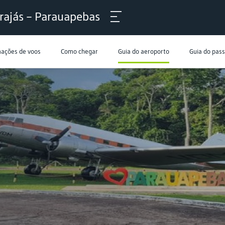
rajás – Parauapebas
mações de voos
Como chegar
Guia do aeroporto
Guia do pas