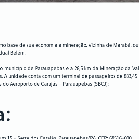
o base de sua economia a mineração. Vizinha de Marabá, outr
adual Belém.
do município de Parauapebas e a 28,5 km da Mineração da Val
s. A unidade conta com um terminal de passageiros de 883,4
cas do Aeroporto de Carajás – Parauapebas (SBCJ):
a:
m 15 – Serra dos Carajás, Parauapebas/PA. CEP: 68516-000