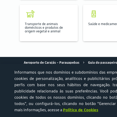
Transporte de animais
Saúde e medicame
domésticos e produtos de
origem vegetal e animal
Aeroporto de Carajás – Parauapebas
Guia do passageir
Informamos que nos domínios e subdomínios das empre
cookies de personalização, analíticos e publicitários pr
perfis com base nos seus hábitos de navegação. Is
Achados & Perdidos
Relato AVSEC
Ruído Aeronáutico 
publicidade relacionada às suas preferências. Você pod
cookies de todos os nossos domínios, clicando no botã
Portal do Titular de Dados Pessoais
Central de Atendi
todos”, ou configurá-los, clicando no botão “Gerenciar
mais informações, acesse a
Política de Cookies