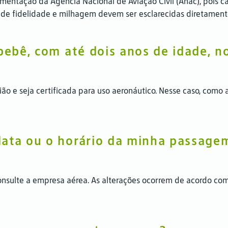
entação da Agência Nacional de Aviação Civil (Anac), pois ca
s de fidelidade e milhagem devem ser esclarecidas diretame
 bebê, com até dois anos de idade, n
ão e seja certificada para uso aeronáutico. Nesse caso, como a
data ou o horário da minha passage
onsulte a empresa aérea. As alterações ocorrem de acordo co