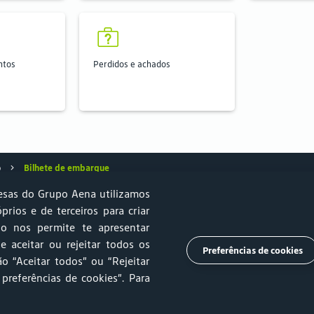
ntos
Perdidos e achados
o
Bilhete de embarque
sas do Grupo Aena utilizamos
óprios e de terceiros para criar
so nos permite te apresentar
e Sustentabilidade
Estacionamento
Relprev
Canal de Ética
e aceitar ou rejeitar todos os
Preferências de cookies
o “Aceitar todos” ou “Rejeitar
mento
Trabalhe Conosco
Ouvidoria
Imprensa
 preferências de cookies”
. Para