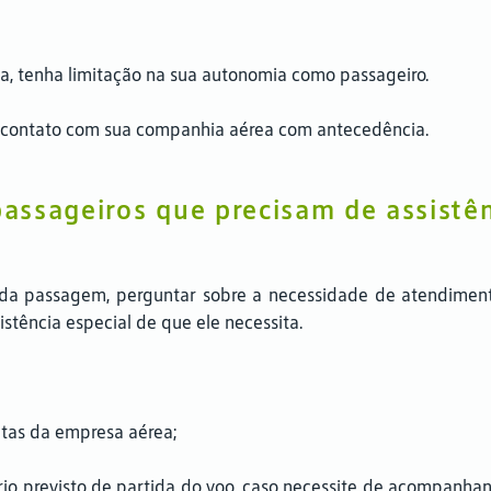
a, tenha limitação na sua autonomia como passageiro.
em contato com sua companhia aérea com antecedência.
ssageiros que precisam de assistên
a passagem, perguntar sobre a necessidade de atendiment
stência especial de que ele necessita.
tas da empresa aérea;
io previsto de partida do voo, caso necessite de acompanhan