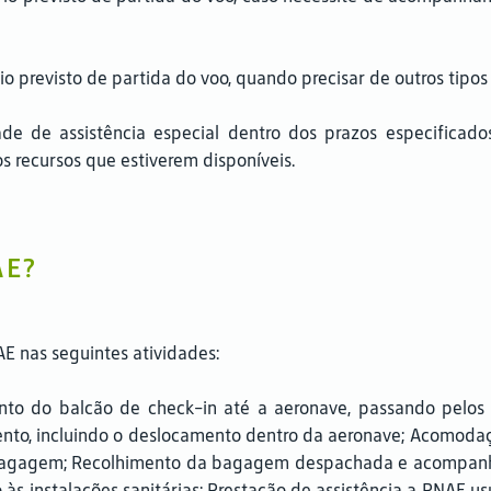
 previsto de partida do voo, quando precisar de outros tipos 
e de assistência especial dentro dos prazos especificados
 recursos que estiverem disponíveis.
AE?
AE nas seguintes atividades:
o do balcão de check-in até a aeronave, passando pelos c
nto, incluindo o deslocamento dentro da aeronave; Acomod
 bagagem; Recolhimento da bagagem despachada e acompanham
às instalações sanitárias; Prestação de assistência a PNAE