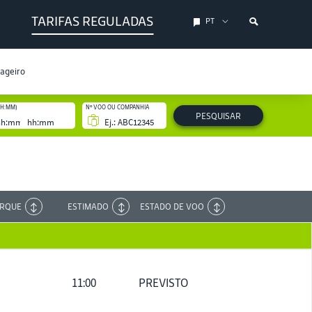
TARIFAS REGULADAS
PT
sageiro
HH:MM)
Nº VOO OU COMPANHIA
PESQUISAR
ARQUE
ESTIMADO
ESTADO DE VOO
11:00
PREVISTO