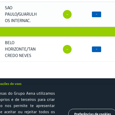
SAO
PAULO/GUARULH
-
-
OS INTERNAC.
BELO
HORIZONTE/TAN
-
-
CREDO NEVES
mações de voos
sas do Grupo Aena utilizamos
óprios e de terceiros para criar
so nos permite te apresentar
e Sustentabilidade
Estacionamento
Relprev
Canal de Ética
e aceitar ou rejeitar todos os
Preferências de cookies