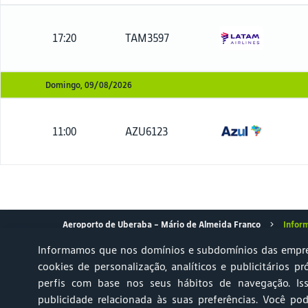
17:20
TAM3597
Domingo, 09/08/2026
11:00
AZU6123
Aeroporto de Uberaba – Mário de Almeida Franco
Infor
Informamos que nos domínios e subdomínios das empre
cookies de personalização, analíticos e publicitários pr
perfis com base nos seus hábitos de navegação. Is
Achados & Perdidos
Relato AVSEC
Ruído Aeronáutico 
publicidade relacionada às suas preferências. Você pod