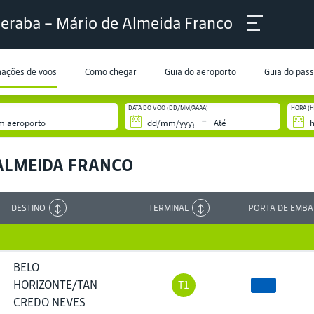
eraba – Mário de Almeida Franco
mações de voos
Como chegar
Guia do aeroporto
Guia do pas
DATA DO VOO (DD/MM/AAAA)
HORA (
-
ALMEIDA FRANCO
DESTINO
TERMINAL
PORTA DE EMB
BELO
HORIZONTE/TAN
T1
-
CREDO NEVES