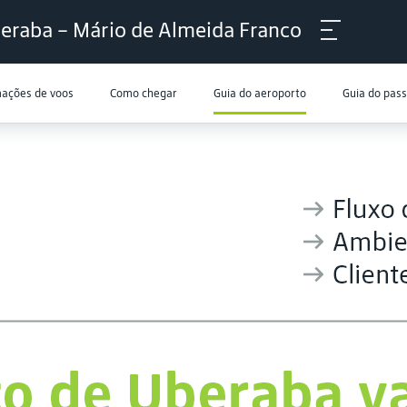
eraba – Mário de Almeida Franco
mações de voos
Como chegar
Guia do aeroporto
Guia do pas