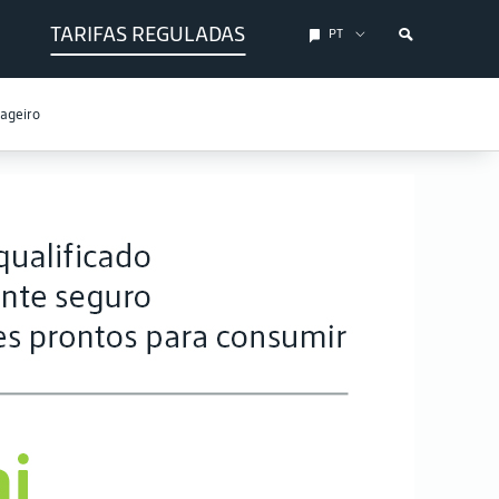
TARIFAS REGULADAS
PT
sageiro