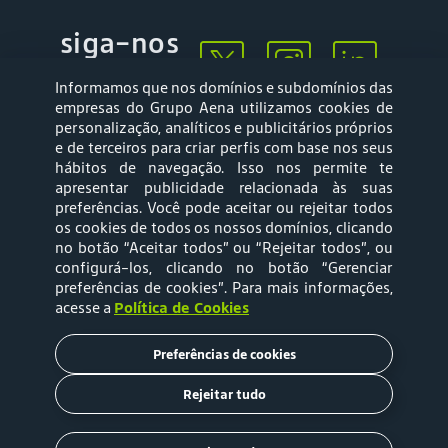
siga-nos
Informamos que nos domínios e subdomínios das
empresas do Grupo Aena utilizamos cookies de
personalização, analíticos e publicitários próprios
e de terceiros para criar perfis com base nos seus
hábitos de navegação. Isso nos permite te
apresentar publicidade relacionada às suas
Mapa web
Política de
preferências. Você pode aceitar ou rejeitar todos
Privacidade
os cookies de todos os nossos domínios, clicando
no botão “Aceitar todos” ou “Rejeitar todos”, ou
configurá-los, clicando no botão “Gerenciar
Política de Cookies
Termos e Condições
preferências de cookies”
. Para mais informações,
acesse a
Política de Cookies
de Uso
Preferências de cookies
Tarifas
Rejeitar tudo