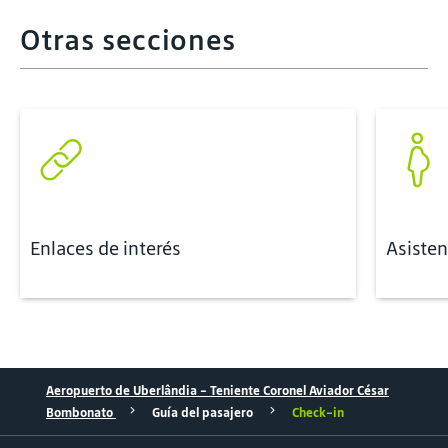
Otras secciones
Enlaces de interés
Asisten
Aeropuerto de Uberlândia – Teniente Coronel Aviador César
Bombonato
Guía del pasajero
Check-in