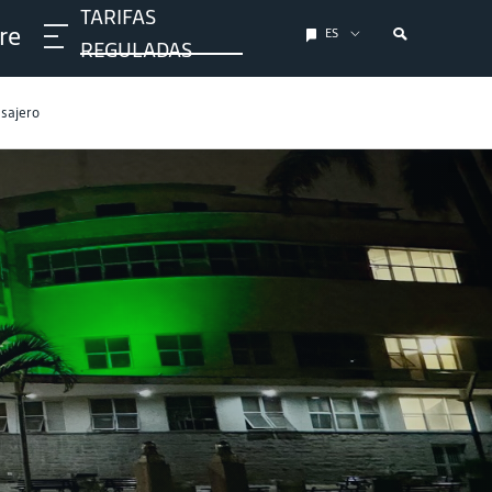
TARIFAS
re
ES
REGULADAS
asajero