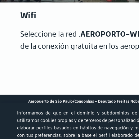
Wifi
Seleccione la red .
AEROPORTO-WI
de la conexión gratuita en los aero
Aeropuerto de São Paulo/Congonhas – Deputado Freitas Nob
Informamos de que en el dominio y subdominios de 
utilizamos cookies propias y de terceros de personalización
elaborar perfiles basados en hábitos de navegación y mo
Achados & Perdidos
Informe AVSEC
Aparcamiento
Ru
con tus preferencias, sobre la base el perfil elaborado 