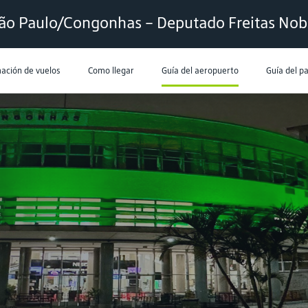
ão Paulo/Congonhas – Deputado Freitas Nob
ación de vuelos
Como llegar
Guía del aeropuerto
Guía del p