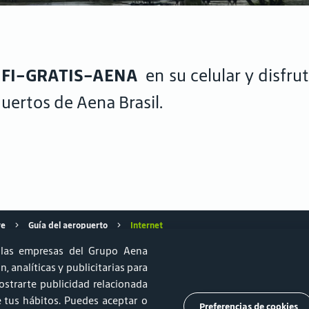
FI-GRATIS-AENA
en su celular y disfru
puertos de Aena Brasil.
re
Guía del aeropuerto
Internet
las empresas del Grupo Aena
, analíticas y publicitarias para
strarte publicidad relacionada
ido aeronáutico y Sostenibilidad
Relprev
Canal de Ética
de tus hábitos. Puedes aceptar o
Preferencias de cookies