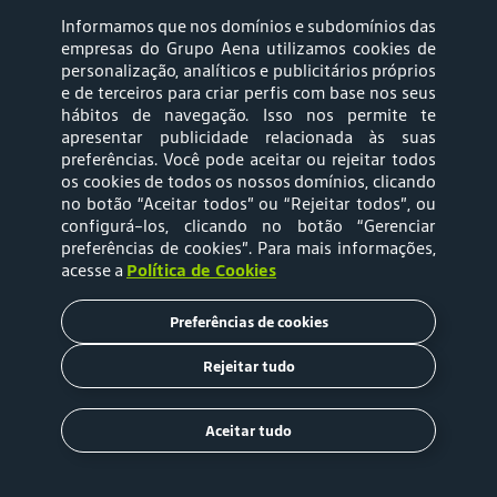
Informamos que nos domínios e subdomínios das
empresas do Grupo Aena utilizamos cookies de
siga-nos
personalização, analíticos e publicitários próprios
e de terceiros para criar perfis com base nos seus
hábitos de navegação. Isso nos permite te
apresentar publicidade relacionada às suas
preferências. Você pode aceitar ou rejeitar todos
os cookies de todos os nossos domínios, clicando
no botão “Aceitar todos” ou “Rejeitar todos”, ou
configurá-los, clicando no botão “Gerenciar
Mapa web
Política de
preferências de cookies”
. Para mais informações,
acesse a
Política de Cookies
Privacidade
Preferências de cookies
Política de Cookies
Termos e Condições
de Uso
Rejeitar tudo
Tarifas
Aceitar tudo